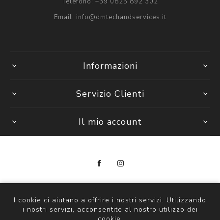
Telefono:
+39 0825 892 302
Email:
info@dmtechandservices.it
Informazioni
Servizio Clienti
Il mio account
Copyright © 2026 DM Tech & Services
P. Iva 14297841000
I cookie ci aiutano a offrire i nostri servizi. Utilizzando
i nostri servizi, acconsentite al nostro utilizzo dei
Powered by
nopCommerce
cookie.