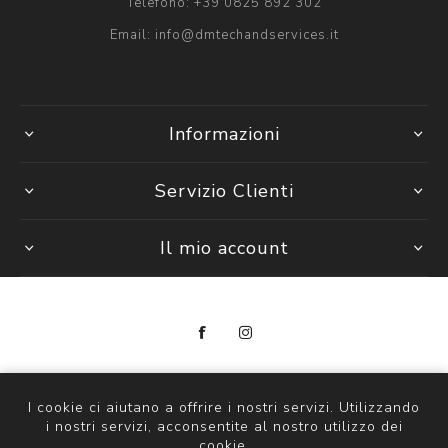
Telefono:
+39 0825 892 302
Email:
info@dmtechandservices.it
Informazioni
Servizio Clienti
Il mio account
Copyright © 2026 DM Tech & Services
P. Iva 14297841000
I cookie ci aiutano a offrire i nostri servizi. Utilizzando
i nostri servizi, acconsentite al nostro utilizzo dei
Powered by
nopCommerce
cookie.